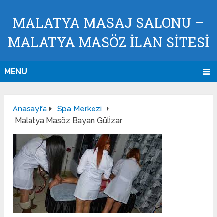
MALATYA MASAJ SALONU –
MALATYA MASÖZ İLAN SİTESİ
MENU
Anasayfa
Spa Merkezi
Malatya Masöz Bayan Güli̇zar