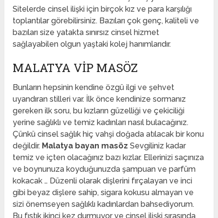
Sitelerde cinsel ilişki için birçok kız ve para karşılığı
toplantılar görebilirsiniz. Bazıları çok genç, kaliteli ve
bazıları size yatakta sınırsız cinsel hizmet
sağlayabilen olgun yaştaki kolej hanımlarıdır.
MALATYA VIP MASÖZ
Bunların hepsinin kendine özgü ilgi ve şehvet
uyandıran stilleri var. İlk önce kendinize sormanız
gereken ilk soru, bu kızların güzelliği ve çekiciliği
yerine sağlıklı ve temiz kadınları nasıl bulacağınız.
Çünkü cinsel sağlık hiç vahşi doğada atılacak bir konu
değildir.
Malatya bayan masöz
Sevgiliniz kadar
temiz ve içten olacağınız bazı kızlar. Ellerinizi saçınıza
ve boynunuza koyduğunuzda şampuan ve parfüm
kokacak … Düzenli olarak dişlerini fırçalayan ve inci
gibi beyaz dişlere sahip, sigara kokusu almayan ve
sizi önemseyen sağlıklı kadınlardan bahsediyorum.
Bu fıstık ikinci kez durmuyor ve cinsel ilişki sırasında