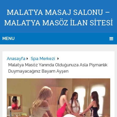
MALATYA MASAJ SALONU –
MALATYA MASÖZ İLAN SİTESİ
MENU
Anasayfa
Spa Merkezi
Malatya Masöz Yanında Olduğunuza Asla Pişmanlık
Duymayacağınız Bayam Ayşen