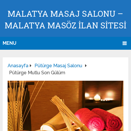
MALATYA MASAJ SALONU –
MALATYA MASÖZ İLAN SİTESİ
MENU
Anasayfa
Pütürge Masaj Salonu
Pütürge Mutlu Son Gülüm