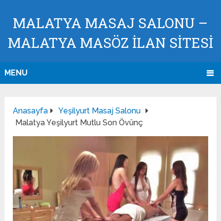
MALATYA MASAJ SALONU –
MALATYA MASÖZ İLAN SİTESİ
MENU
Anasayfa
Yeşilyurt Masaj Salonu
Malatya Yeşilyurt Mutlu Son Övünç