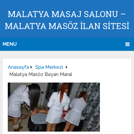
MALATYA MASAJ SALONU –
MALATYA MASÖZ İLAN SİTESİ
MENU
Anasayfa
Spa Merkezi
Malatya Masöz Bayan Maral