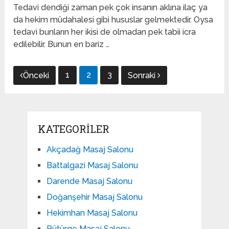
Tedavi dendiği zaman pek çok insanın aklına ilaç ya
da hekim müdahalesi gibi hususlar gelmektedir. Oysa
tedavi bunların her ikisi de olmadan pek tabii icra
edilebilir. Bunun en bariz …
Yazı
1
2
3
Önceki
Sonraki
gezinmesi
KATEGORILER
Akçadağ Masaj Salonu
Battalgazi Masaj Salonu
Darende Masaj Salonu
Doğanşehir Masaj Salonu
Hekimhan Masaj Salonu
Pütürge Masaj Salonu